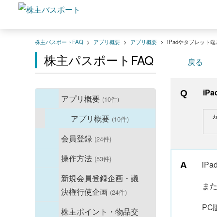
株主パスポートFAQ
>
アプリ概要
>
アプリ概要
>
iPadやタブレット
株主パスポートFAQ
戻る
i
アプリ概要
(10件)
カ
アプリ概要
(10件)
会員登録
(24件)
操作方法
(53件)
iP
新規会員登録企画・議
ま
決権行使企画
(24件)
PC
株主ポイント・物品交