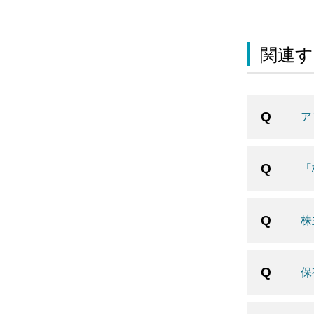
関連す
ア
「
株
保