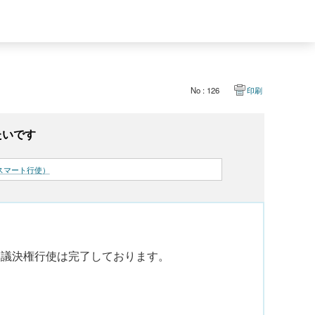
No : 126
印刷
たいです
スマート行使）
。
、議決権行使は完了しております。