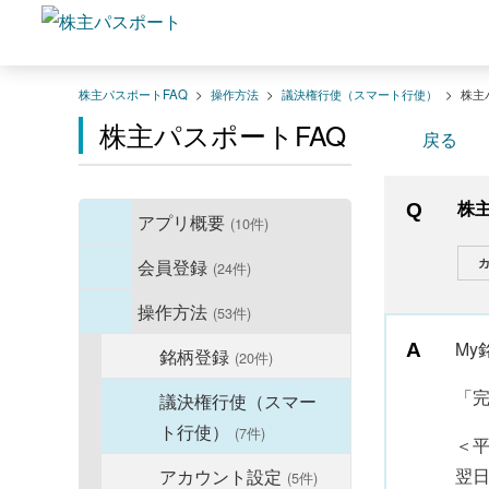
株主パスポートFAQ
>
操作方法
>
議決権行使（スマート行使）
>
株主
株主パスポートFAQ
戻る
株
アプリ概要
(10件)
カ
会員登録
(24件)
操作方法
(53件)
M
銘柄登録
(20件)
「
議決権行使（スマー
ト行使）
(7件)
＜
翌
アカウント設定
(5件)