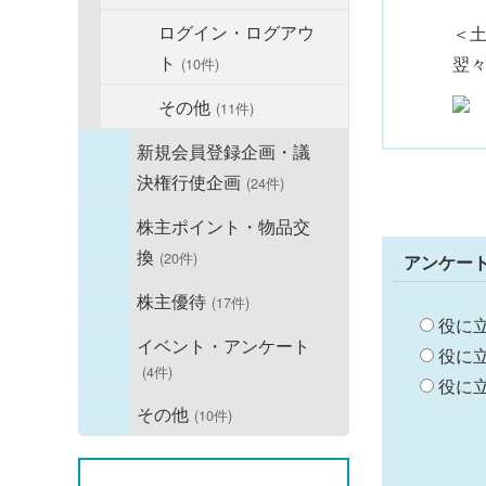
ログイン・ログアウ
＜
ト
翌
(10件)
その他
(11件)
新規会員登録企画・議
決権行使企画
(24件)
株主ポイント・物品交
換
(20件)
アンケー
株主優待
(17件)
役に
イベント・アンケート
役に
(4件)
役に
その他
(10件)