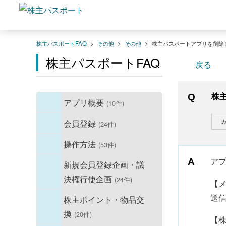
株主パスポートFAQ
>
その他
>
その他
>
株主パスポートアプリを削除
株主パスポートFAQ
戻る
株
アプリ概要
(10件)
カ
会員登録
(24件)
操作方法
(53件)
ア
新規会員登録企画・議
決権行使企画
(24件)
【
送
株主ポイント・物品交
換
(20件)
【