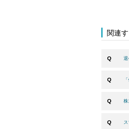
関連す
退
「
株
ス