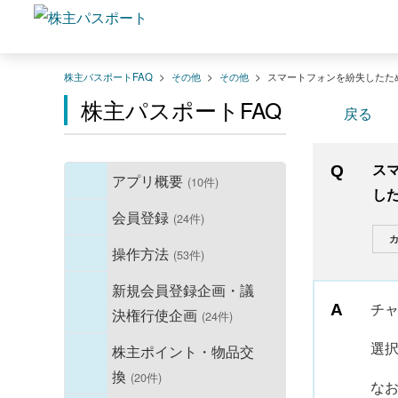
株主パスポートFAQ
>
その他
>
その他
>
スマートフォンを紛失したた
株主パスポートFAQ
戻る
ス
アプリ概要
(10件)
し
会員登録
(24件)
カ
操作方法
(53件)
新規会員登録企画・議
チ
決権行使企画
(24件)
選
株主ポイント・物品交
換
(20件)
なお