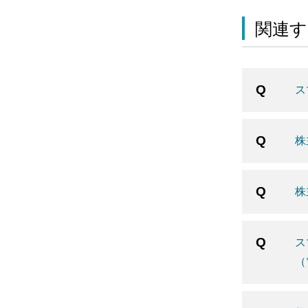
関連す
ス
株
株
ス
（