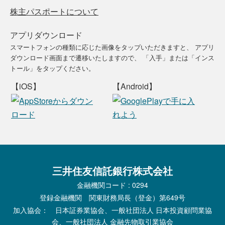
株主パスポートについて
アプリダウンロード
スマートフォンの種類に応じた画像をタップいただきますと、
アプリ
ダウンロード画面まで遷移いたしますので、
「入手」または「インス
トール」をタップください。
【iOS】
【Android】
三井住友信託銀行株式会社
金融機関コード : 0294
登録金融機関 関東財務局長（登金）第649号
加入協会： 日本証券業協会、一般社団法人 日本投資顧問業協
会、一般社団法人 金融先物取引業協会