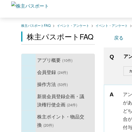
株主パスポートFAQ
>
イベント・アンケート
>
イベント・アンケート
株主パスポートFAQ
戻る
ア
アプリ概要
(10件)
カ
会員登録
(24件)
操作方法
(53件)
ア
新規会員登録企画・議
が
決権行使企画
(24件)
ど
株主ポイント・物品交
合
換
(20件)
付