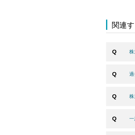
関連す
株
過
株
一