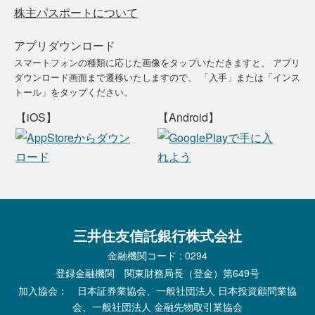
株主パスポートについて
アプリダウンロード
スマートフォンの種類に応じた画像をタップいただきますと、
アプリ
ダウンロード画面まで遷移いたしますので、
「入手」または「インス
トール」をタップください。
【iOS】
【Android】
三井住友信託銀行株式会社
金融機関コード : 0294
登録金融機関 関東財務局長（登金）第649号
加入協会： 日本証券業協会、一般社団法人 日本投資顧問業協
会、一般社団法人 金融先物取引業協会