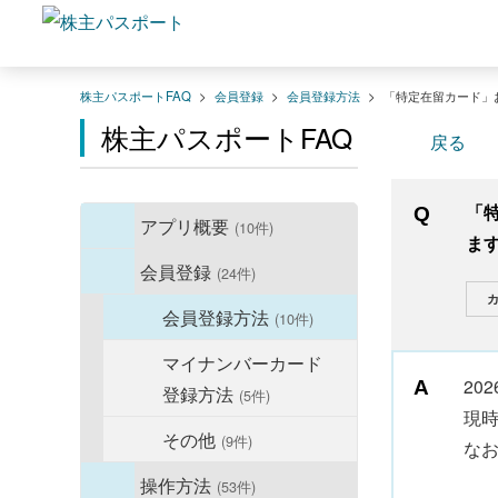
株主パスポートFAQ
>
会員登録
>
会員登録方法
>
「特定在留カード」
株主パスポートFAQ
戻る
「
アプリ概要
(10件)
ま
会員登録
(24件)
カ
会員登録方法
(10件)
マイナンバーカード
20
登録方法
(5件)
現
その他
(9件)
な
操作方法
(53件)