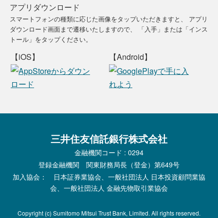
アプリダウンロード
スマートフォンの種類に応じた画像をタップいただきますと、
アプリ
ダウンロード画面まで遷移いたしますので、
「入手」または「インス
トール」をタップください。
【iOS】
【Android】
三井住友信託銀行株式会社
金融機関コード : 0294
登録金融機関 関東財務局長（登金）第649号
加入協会： 日本証券業協会、一般社団法人 日本投資顧問業協
会、一般社団法人 金融先物取引業協会
Copyright (c) Sumitomo Mitsui Trust Bank, Limited. All rights reserved.